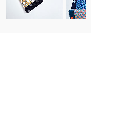
Politique d'annulation
Tout cours réservé et annulé moins de 5 jours
avant est dû, quelle que soit la cause.
Merci de votre compréhension.
Coordonnées
72 Quai Lamblardie, Le Havre, France