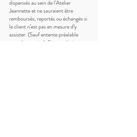
dispensés au sein de l'Atelier
Jeannette et ne sauraient être
remboursés, reportés ou échangés si
le client n’est pas en mesure d’y
assister. (Sauf entente préalable
entre les parties). Si nous devions
être dans l’obligation d’annuler un
atelier, ce cours sera remboursé
sous la forme d’un cours reporté à
une date ultérieure.
72 Quai Lamblardie
76600 LE HAVRE
Mail :
atelierjeannettelh@gmail.com
RETROUVEZ NOUS SUR :